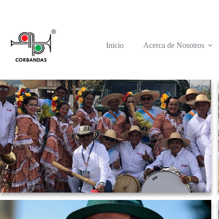
Saltar
al
contenido
Galery_ayer_hoy_2
Inicio
Acerca de Nosotros
WP-Admin
27 septiembre, 2021